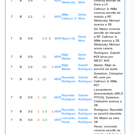
7
B
2-0
---
MXR
conecta sencillo de
Wielansky
West
línea a LF.
Calhoun Jr, Willie
conecta sencillo de
Willie
Derek
7
B
1-1
1--
MXR
rodado a RF.
Calhoun Jr
West
Wielansky, Michael
avanza a 3B.
Gil, Mateo conecta
sencillo de elevado
Derek
a RF. Calhoun Jr,
7
B
0-0
1-3
1
MXR
Mateo Gil
West
Willie avanza a 2B.
Wielansky, Michael
anota carrera.
Rodríguez, Gabriel
Bligh
Derek
7
B
0-0
12-
MXR
#28 lanza por
Madris
West
WEST, #35.
Bligh
Gabriel
Madris, Bligh se
7
B
1-2
12-
1
MXR
Madris
Rodríguez
ponchó sin tirarle.
Gastelum, Cristopher
Reynaldo
Gabriel
#5 corre por
7
B
0-0
1
12-
MXR
Rodriguez
Rodríguez
Calhoun Jr, Willie
#37.
Lanzamiento
descontrolado (WILD
Reynaldo
Gabriel
7
B
0-0
1
12-
MXR
PITCH). Gastelum,
Rodriguez
Rodríguez
Cristopher avanza a
3B.
Reynaldo
Gabriel
Rodriguez, Reynaldo
7
B
3-2
1
1-3
1
MXR
Rodriguez
Rodríguez
se ponchó tirandole.
Leonardo
Gabriel
Gil, Mateo se roba
7
B
0-0
2
1-3
MXR
Heras
Rodríguez
2B.
Heras, Leonardo
conecta sencillo de