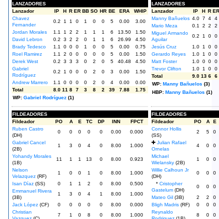
LANZADORES
LANZADORES
Lanzador
IP
H
R
ER
BB
SO
HR
BE
ERA
WHIP
Lanzador
IP
H
R
E
Chavez
Manny Bañuelos
4.0
7
4
4
0.2
1
1
0
1
0
0
5
0.00
3.00
Fernander
Mario Meza
0.1
2
2
2
Jordan Morales
1.1
1
2
2
1
1
1
6
13.50
1.50
Miguel Armando
0.2
1
0
0
David Lebron
0.2
3
2
2
0
1
1
6
26.99
4.50
Aguilar
Brady Tedesco
1.1
0
0
0
1
0
0
5
0.00
0.75
Jesús Cruz
1.0
1
0
0
Roel Ramirez
1.1
2
0
0
0
0
0
5
0.00
1.50
Gerardo Reyes
1.0
1
0
0
Derek West
0.2
3
3
3
0
2
0
5
40.48
4.50
Matt Foster
1.0
0
0
0
Gabriel
Trevor Clifton
1.0
1
0
0
0.2
1
0
0
0
2
0
3
0.00
1.50
Rodríguez
Total
9.0
13
6
6
Andrew Marrero
1.1
0
0
0
0
2
0
4
0.00
0.00
WP:
Manny Bañuelos
(3)
Total
8.0
11
8
7
3
8
2
39
7.88
1.75
HBP:
Manny Bañuelos
(1)
WP:
Gabriel Rodríguez
(1)
FILDEADORES
FILDEADORES
Fildeador
PO
A
E
TC
DP
INN
FPCT
Fildeador
PO
A
E
Ruben Castro
Connor Hollis
0
0
0
0
0
0.00
0.000
2
5
0
(DH)
(SS)
Gabriel Cancel
Julian Rafael
1
3
0
4
0
8.00
1.000
4
0
0
(2B)
Ornelas
Yohandy Morales
Michael
11
1
1
13
0
8.00
0.923
1
0
0
(1B)
Wielansky
(2B)
Nelson
Willie Calhoun Jr
1
0
0
1
0
8.00
1.000
0
0
0
Velazquez
(RF)
(DH)
Isan Díaz
(SS)
0
1
1
2
0
8.00
0.500
*
Cristopher
0
0
0
Gastelum
(DH)
Emmanuel Rivera
1
3
0
4
1
8.00
1.000
(3B)
Mateo Gil
(3B)
2
2
0
Jack López
(CF)
0
0
0
0
0
8.00
0.000
Bligh Madris
(RF)
0
0
0
Christian
Reynaldo
7
1
0
8
0
8.00
1.000
8
0
0
Vazquez
(C)
Rodriguez
(1B)