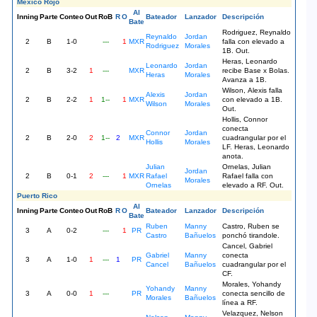
México Rojo
Al
Inning
Parte
Conteo
Out
RoB
R
O
Bateador
Lanzador
Descripción
Bate
Rodriguez, Reynaldo
Reynaldo
Jordan
2
B
1-0
---
1
MXR
falla con elevado a
Rodriguez
Morales
1B. Out.
Heras, Leonardo
Leonardo
Jordan
2
B
3-2
1
---
MXR
recibe Base x Bolas.
Heras
Morales
Avanza a 1B.
Wilson, Alexis falla
Alexis
Jordan
2
B
2-2
1
1--
1
MXR
con elevado a 1B.
Wilson
Morales
Out.
Hollis, Connor
conecta
Connor
Jordan
2
B
2-0
2
1--
2
MXR
cuadrangular por el
Hollis
Morales
LF. Heras, Leonardo
anota.
Julian
Ornelas, Julian
Jordan
2
B
0-1
2
---
1
MXR
Rafael
Rafael falla con
Morales
Ornelas
elevado a RF. Out.
Puerto Rico
Al
Inning
Parte
Conteo
Out
RoB
R
O
Bateador
Lanzador
Descripción
Bate
Ruben
Manny
Castro, Ruben se
3
A
0-2
---
1
PR
Castro
Bañuelos
ponchó tirandole.
Cancel, Gabriel
Gabriel
Manny
conecta
3
A
1-0
1
---
1
PR
Cancel
Bañuelos
cuadrangular por el
CF.
Morales, Yohandy
Yohandy
Manny
3
A
0-0
1
---
PR
conecta sencillo de
Morales
Bañuelos
línea a RF.
Velazquez, Nelson