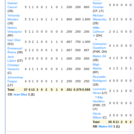
Gabriel
Rafael
5
0
0
0
0
0
Cancel
5
1
1
0
0
1
1
0
1
.200
.200
.800
Ornelas
(2B)
(CF, LF)
Yohandy
Michael
Morales
5
2
4
1
0
1
1
0
1
.800
.800
1.600
Wielansky
5
2
2
0
0
0
(1B)
(2B)
Nelson
Willie
Velazquez
5
1
1
0
0
0
0
0
0
.200
.200
.200
Calhoun
2
0
1
0
0
0
(RF)
Jr
(DH)
Isan Díaz
*
3
0
2
1
0
0
1
1
0
.667
.750
1.000
(SS)
Cristopher
0
1
0
0
0
0
Gastelum
Emmanuel
3
1
2
0
0
0
1
0
1
.667
.500
.667
(PNR, DH)
Rivera
(3B)
Mateo Gil
Jack
4
1
2
0
0
0
3
0
0
0
0
0
0
0
1
.000
.250
.000
(3B)
López
(CF)
Bligh
Christian
Madris
4
1
2
1
0
1
Vazquez
4
1
1
1
0
0
0
0
1
.250
.250
.500
(RF)
(C)
Reynaldo
Johneshwy
Rodriguez
4
0
0
0
0
0
Fargas
4
0
1
0
0
0
1
0
2
.250
.250
.250
(1B)
(LF)
Leonardo
Total
37
6
13
3
0
2
5
1
9
.351
0.375
0.595
3
1
3
1
0
0
Heras
(LF)
CS:
Isan Díaz
1 (1)
*
Billy
Hamilton
0
0
0
0
0
0
(PNR, CF,
LF)
Alexis
3
0
0
0
0
0
Wilson
(C)
Total
35
8
11
2
0
2
SB:
Mateo Gil
1 (1)