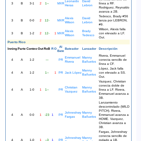
Leonardo
David
3
B
3-1
2
1--
MXR
línea a RF.
Heras
Lebron
Rodriguez, Reynaldo
avanza a 2B.
Tedesco, Brady #56
Alexis
David
3
B
0-0
2
12-
MXR
lanza por LEBRON,
Wilson
Lebron
#9.
Wilson, Alexis falla
Alexis
Brady
3
B
1-2
2
12-
1
MXR
con elevado a LF.
Wilson
Tedesco
Out.
Puerto Rico
Al
Inning
Parte
Conteo
Out
RoB
R
O
Bateador
Lanzador
Descripción
Bate
Rivera, Emmanuel
Emmanuel
Manny
4
A
1-2
---
PR
conecta sencillo de
Rivera
Bañuelos
línea a CF.
López, Jack falla
Manny
4
A
1-2
1--
1
PR
Jack López
con elevado a SS.
Bañuelos
Out.
Vazquez, Christian
conecta doble de
Christian
Manny
4
A
1-0
1
1--
PR
línea a LF. Rivera,
Vazquez
Bañuelos
Emmanuel avanza a
3B.
Lanzamiento
descontrolado (WILD
PITCH). Rivera,
Johneshwy
Manny
4
A
0-0
1
-23
1
PR
Emmanuel avanza a
Fargas
Bañuelos
HOME. Vazquez,
Christian avanza a
3B.
Fargas, Johneshwy
conecta sencillo de
Johneshwy
Manny
4
A
1-0
1
--3
1
PR
rodado a 1B.