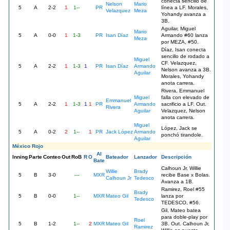
conecta sencillo de
Nelson
Mario
5
A
2-2
1
1--
PR
línea a LF. Morales,
Velazquez
Meza
Yohandy avanza a
3B.
Aguilar, Miguel
Mario
5
A
0-0
1
1-3
PR
Isan Díaz
Armando #60 lanza
Meza
por MEZA, #50.
Díaz, Isan conecta
sencillo de rodado a
Miguel
CF. Velazquez,
5
A
2-2
1
1-3
1
PR
Isan Díaz
Armando
Nelson avanza a 3B.
Aguilar
Morales, Yohandy
anota carrera.
Rivera, Emmanuel
Miguel
falla con elevado de
Emmanuel
5
A
2-2
1
1-3
1
1
PR
Armando
sacrificio a LF. Out.
Rivera
Aguilar
Velazquez, Nelson
anota carrera.
Miguel
López, Jack se
5
A
0-2
2
1--
1
PR
Jack López
Armando
ponchó tirandole.
Aguilar
México Rojo
Al
Inning
Parte
Conteo
Out
RoB
R
O
Bateador
Lanzador
Descripción
Bate
Calhoun Jr, Willie
Willie
Brady
5
B
3-0
---
MXR
recibe Base x Bolas.
Calhoun Jr
Tedesco
Avanza a 1B.
Ramirez, Roel #55
Brady
5
B
0-0
1--
MXR
Mateo Gil
lanza por
Tedesco
TEDESCO, #56.
Gil, Mateo batea
para doble-play por
Roel
5
B
1-2
1--
2
MXR
Mateo Gil
3B. Out. Calhoun Jr,
Ramirez