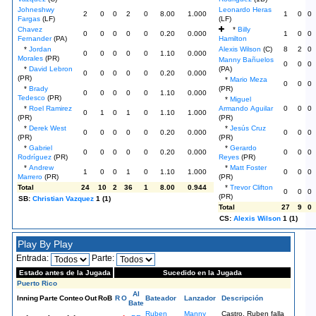
Johneshwy
Leonardo Heras
2
0
0
2
0
8.00
1.000
1
0
0
Fargas
(LF)
(LF)
Chavez
*
Billy
0
0
0
0
0
0.20
0.000
1
0
0
Fernander
(PA)
Hamilton
*
Jordan
Alexis Wilson
(C)
8
2
0
0
0
0
0
0
1.10
0.000
Morales
(PR)
Manny Bañuelos
0
0
0
*
David Lebron
(PA)
0
0
0
0
0
0.20
0.000
(PR)
*
Mario Meza
0
0
0
*
Brady
(PR)
0
0
0
0
0
1.10
0.000
Tedesco
(PR)
*
Miguel
*
Roel Ramirez
Armando Aguilar
0
0
0
0
1
0
1
0
1.10
1.000
(PR)
(PR)
*
Derek West
*
Jesús Cruz
0
0
0
0
0
0.20
0.000
0
0
0
(PR)
(PR)
*
Gabriel
*
Gerardo
0
0
0
0
0
0.20
0.000
0
0
0
Rodríguez
(PR)
Reyes
(PR)
*
Andrew
*
Matt Foster
1
0
0
1
0
1.10
1.000
0
0
0
Marrero
(PR)
(PR)
Total
24
10
2
36
1
8.00
0.944
*
Trevor Clifton
0
0
0
(PR)
SB:
Christian Vazquez
1 (1)
Total
27
9
0
CS:
Alexis Wilson
1 (1)
Play By Play
Entrada:
Parte:
Estado antes de la Jugada
Sucedido en la Jugada
Puerto Rico
Al
Inning
Parte
Conteo
Out
RoB
R
O
Bateador
Lanzador
Descripción
Bate
Ruben
Manny
Castro, Ruben falla