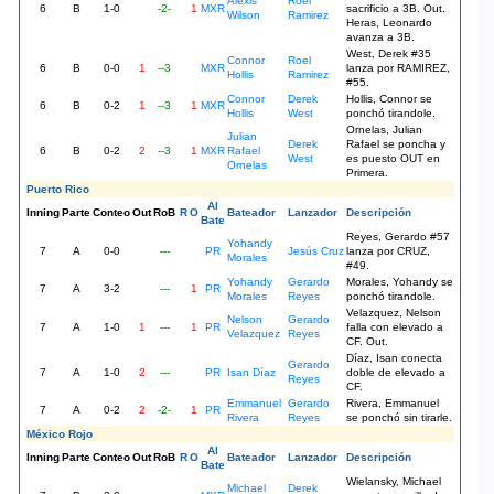
Alexis
Roel
6
B
1-0
-2-
1
MXR
sacrificio a 3B. Out.
Wilson
Ramirez
Heras, Leonardo
avanza a 3B.
West, Derek #35
Connor
Roel
6
B
0-0
1
--3
MXR
lanza por RAMIREZ,
Hollis
Ramirez
#55.
Connor
Derek
Hollis, Connor se
6
B
0-2
1
--3
1
MXR
Hollis
West
ponchó tirandole.
Ornelas, Julian
Julian
Derek
Rafael se poncha y
6
B
0-2
2
--3
1
MXR
Rafael
West
es puesto OUT en
Ornelas
Primera.
Puerto Rico
Al
Inning
Parte
Conteo
Out
RoB
R
O
Bateador
Lanzador
Descripción
Bate
Reyes, Gerardo #57
Yohandy
7
A
0-0
---
PR
Jesús Cruz
lanza por CRUZ,
Morales
#49.
Yohandy
Gerardo
Morales, Yohandy se
7
A
3-2
---
1
PR
Morales
Reyes
ponchó tirandole.
Velazquez, Nelson
Nelson
Gerardo
7
A
1-0
1
---
1
PR
falla con elevado a
Velazquez
Reyes
CF. Out.
Díaz, Isan conecta
Gerardo
7
A
1-0
2
---
PR
Isan Díaz
doble de elevado a
Reyes
CF.
Emmanuel
Gerardo
Rivera, Emmanuel
7
A
0-2
2
-2-
1
PR
Rivera
Reyes
se ponchó sin tirarle.
México Rojo
Al
Inning
Parte
Conteo
Out
RoB
R
O
Bateador
Lanzador
Descripción
Bate
Wielansky, Michael
Michael
Derek