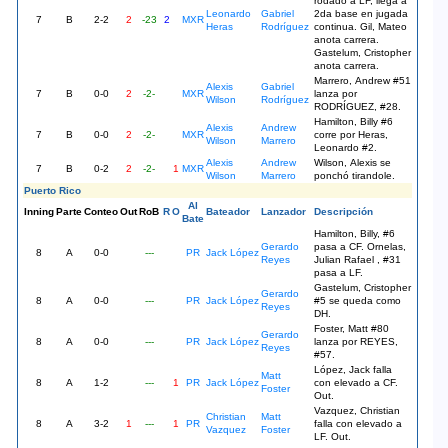
rodado a LF, llega a
Leonardo
Gabriel
2da base en jugada
7
B
2-2
2
-23
2
MXR
Heras
Rodríguez
continua. Gil, Mateo
anota carrera.
Gastelum, Cristopher
anota carrera.
Marrero, Andrew #51
Alexis
Gabriel
7
B
0-0
2
-2-
MXR
lanza por
Wilson
Rodríguez
RODRÍGUEZ, #28.
Hamilton, Billy #6
Alexis
Andrew
7
B
0-0
2
-2-
MXR
corre por Heras,
Wilson
Marrero
Leonardo #2.
Alexis
Andrew
Wilson, Alexis se
7
B
0-2
2
-2-
1
MXR
Wilson
Marrero
ponchó tirandole.
Puerto Rico
Al
Inning
Parte
Conteo
Out
RoB
R
O
Bateador
Lanzador
Descripción
Bate
Hamilton, Billy, #6
Gerardo
pasa a CF. Ornelas,
8
A
0-0
---
PR
Jack López
Reyes
Julian Rafael , #31
pasa a LF.
Gastelum, Cristopher
Gerardo
8
A
0-0
---
PR
Jack López
#5 se queda como
Reyes
DH.
Foster, Matt #80
Gerardo
8
A
0-0
---
PR
Jack López
lanza por REYES,
Reyes
#57.
López, Jack falla
Matt
8
A
1-2
---
1
PR
Jack López
con elevado a CF.
Foster
Out.
Vazquez, Christian
Christian
Matt
8
A
3-2
1
---
1
PR
falla con elevado a
Vazquez
Foster
LF. Out.