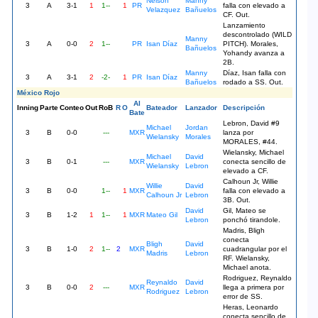
Nelson
Manny
3
A
3-1
1
1--
1
PR
falla con elevado a
Velazquez
Bañuelos
CF. Out.
Lanzamiento
descontrolado (WILD
Manny
3
A
0-0
2
1--
PR
Isan Díaz
PITCH). Morales,
Bañuelos
Yohandy avanza a
2B.
Manny
Díaz, Isan falla con
3
A
3-1
2
-2-
1
PR
Isan Díaz
Bañuelos
rodado a SS. Out.
México Rojo
Al
Inning
Parte
Conteo
Out
RoB
R
O
Bateador
Lanzador
Descripción
Bate
Lebron, David #9
Michael
Jordan
3
B
0-0
---
MXR
lanza por
Wielansky
Morales
MORALES, #44.
Wielansky, Michael
Michael
David
3
B
0-1
---
MXR
conecta sencillo de
Wielansky
Lebron
elevado a CF.
Calhoun Jr, Willie
Willie
David
3
B
0-0
1--
1
MXR
falla con elevado a
Calhoun Jr
Lebron
3B. Out.
David
Gil, Mateo se
3
B
1-2
1
1--
1
MXR
Mateo Gil
Lebron
ponchó tirandole.
Madris, Bligh
conecta
Bligh
David
3
B
1-0
2
1--
2
MXR
cuadrangular por el
Madris
Lebron
RF. Wielansky,
Michael anota.
Rodriguez, Reynaldo
Reynaldo
David
3
B
0-0
2
---
MXR
llega a primera por
Rodriguez
Lebron
error de SS.
Heras, Leonardo
conecta sencillo de