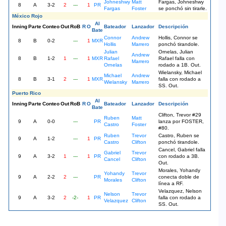
Johneshwy
Matt
Fargas, Johneshwy
8
A
3-2
2
---
1
PR
Fargas
Foster
se ponchó sin tirarle.
México Rojo
Al
Inning
Parte
Conteo
Out
RoB
R
O
Bateador
Lanzador
Descripción
Bate
Connor
Andrew
Hollis, Connor se
8
B
0-2
---
1
MXR
Hollis
Marrero
ponchó tirandole.
Julian
Ornelas, Julian
Andrew
8
B
1-2
1
---
1
MXR
Rafael
Rafael falla con
Marrero
Ornelas
rodado a 1B. Out.
Wielansky, Michael
Michael
Andrew
8
B
3-1
2
---
1
MXR
falla con rodado a
Wielansky
Marrero
SS. Out.
Puerto Rico
Al
Inning
Parte
Conteo
Out
RoB
R
O
Bateador
Lanzador
Descripción
Bate
Clifton, Trevor #29
Ruben
Matt
9
A
0-0
---
PR
lanza por FOSTER,
Castro
Foster
#80.
Ruben
Trevor
Castro, Ruben se
9
A
1-2
---
1
PR
Castro
Clifton
ponchó tirandole.
Cancel, Gabriel falla
Gabriel
Trevor
9
A
3-2
1
---
1
PR
con rodado a 3B.
Cancel
Clifton
Out.
Morales, Yohandy
Yohandy
Trevor
9
A
2-2
2
---
PR
conecta doble de
Morales
Clifton
línea a RF.
Velazquez, Nelson
Nelson
Trevor
9
A
3-2
2
-2-
1
PR
falla con rodado a
Velazquez
Clifton
SS. Out.