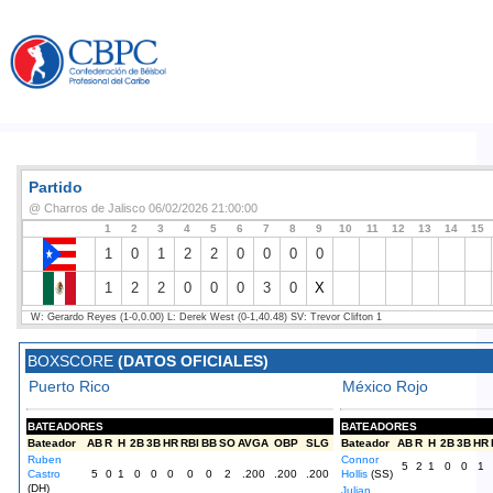
Partido
@ Charros de Jalisco 06/02/2026 21:00:00
1
2
3
4
5
6
7
8
9
10
11
12
13
14
15
1
0
1
2
2
0
0
0
0
1
2
2
0
0
0
3
0
X
W: Gerardo Reyes (1-0,0.00) L: Derek West (0-1,40.48) SV: Trevor Clifton 1
BOXSCORE
(DATOS OFICIALES)
Puerto Rico
México Rojo
BATEADORES
BATEADORES
Bateador
AB
R
H
2B
3B
HR
RBI
BB
SO
AVGA
OBP
SLG
Bateador
AB
R
H
2B
3B
HR
Ruben
Connor
5
2
1
0
0
1
Castro
5
0
1
0
0
0
0
0
2
.200
.200
.200
Hollis
(SS)
(DH)
Julian