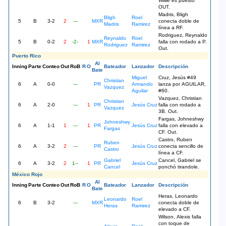
Willie es puesto
OUT.
Madris, Bligh
Bligh
Roel
5
B
3-2
2
---
MXR
conecta doble de
Madris
Ramirez
línea a RF.
Rodriguez, Reynaldo
Reynaldo
Roel
5
B
0-2
2
-2-
1
MXR
falla con rodado a P.
Rodriguez
Ramirez
Out.
Puerto Rico
Al
Inning
Parte
Conteo
Out
RoB
R
O
Bateador
Lanzador
Descripción
Bate
Miguel
Cruz, Jesús #49
Christian
6
A
0-0
---
PR
Armando
lanza por AGUILAR,
Vazquez
Aguilar
#60.
Vazquez, Christian
Christian
6
A
2-0
---
1
PR
Jesús Cruz
falla con rodado a
Vazquez
3B. Out.
Fargas, Johneshwy
Johneshwy
6
A
1-1
1
---
1
PR
Jesús Cruz
falla con elevado a
Fargas
CF. Out.
Castro, Ruben
Ruben
6
A
3-2
2
---
PR
Jesús Cruz
conecta sencillo de
Castro
línea a CF.
Gabriel
Cancel, Gabriel se
6
A
3-2
2
1--
1
PR
Jesús Cruz
Cancel
ponchó tirandole.
México Rojo
Al
Inning
Parte
Conteo
Out
RoB
R
O
Bateador
Lanzador
Descripción
Bate
Heras, Leonardo
Leonardo
Roel
6
B
3-2
---
MXR
conecta doble de
Heras
Ramirez
elevado a CF.
Wilson, Alexis falla
con toque de