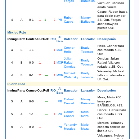
Fargas
Bañuelos
Vazquez, Christian
anota carrera.
Castro, Ruben batea
para doble-play por
Ruben
Manny
4
A
0-1
1
1--
2
PR
SS. Out. Fargas,
Castro
Bañuelos
Johneshwy es
puesto OUT.
México Rojo
Al
Inning
Parte
Conteo
Out
RoB
R
O
Bateador
Lanzador
Descripción
Bate
Hollis, Connor falla
Connor
Brady
4
B
1-1
---
1
MXR
con rodado a 3B.
Hollis
Tedesco
Out.
Julian
Ornelas, Julian
Brady
4
B
0-0
1
---
1
MXR
Rafael
Rafael falla con
Tedesco
Ornelas
rodado a 2B. Out.
Wielansky, Michael
Michael
Brady
4
B
0-1
2
---
1
MXR
falla con elevado a
Wielansky
Tedesco
LF. Out.
Puerto Rico
Al
Inning
Parte
Conteo
Out
RoB
R
O
Bateador
Lanzador
Descripción
Bate
Meza, Mario #50
Gabriel
Manny
5
A
0-0
---
PR
lanza por
Cancel
Bañuelos
BAÑUELOS, #13.
Cancel, Gabriel falla
Gabriel
Mario
5
A
1-1
---
1
PR
con rodado a SS.
Cancel
Meza
Out.
Morales, Yohandy
Yohandy
Mario
5
A
0-0
1
---
PR
conecta sencillo de
Morales
Meza
línea a CF.
Velazquez, Nelson