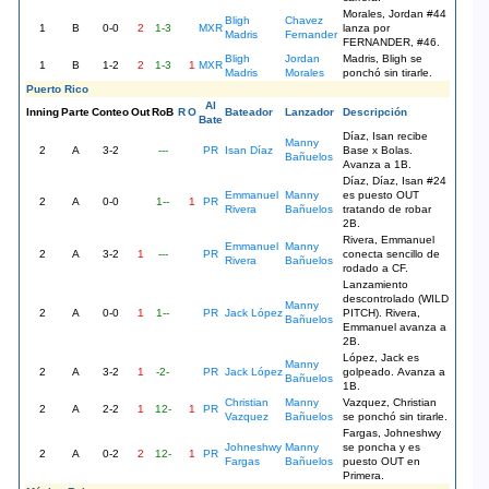
Morales, Jordan #44
Bligh
Chavez
1
B
0-0
2
1-3
MXR
lanza por
Madris
Fernander
FERNANDER, #46.
Bligh
Jordan
Madris, Bligh se
1
B
1-2
2
1-3
1
MXR
Madris
Morales
ponchó sin tirarle.
Puerto Rico
Al
Inning
Parte
Conteo
Out
RoB
R
O
Bateador
Lanzador
Descripción
Bate
Díaz, Isan recibe
Manny
2
A
3-2
---
PR
Isan Díaz
Base x Bolas.
Bañuelos
Avanza a 1B.
Díaz, Díaz, Isan #24
Emmanuel
Manny
es puesto OUT
2
A
0-0
1--
1
PR
Rivera
Bañuelos
tratando de robar
2B.
Rivera, Emmanuel
Emmanuel
Manny
2
A
3-2
1
---
PR
conecta sencillo de
Rivera
Bañuelos
rodado a CF.
Lanzamiento
descontrolado (WILD
Manny
2
A
0-0
1
1--
PR
Jack López
PITCH). Rivera,
Bañuelos
Emmanuel avanza a
2B.
López, Jack es
Manny
2
A
3-2
1
-2-
PR
Jack López
golpeado. Avanza a
Bañuelos
1B.
Christian
Manny
Vazquez, Christian
2
A
2-2
1
12-
1
PR
Vazquez
Bañuelos
se ponchó sin tirarle.
Fargas, Johneshwy
Johneshwy
Manny
se poncha y es
2
A
0-2
2
12-
1
PR
Fargas
Bañuelos
puesto OUT en
Primera.