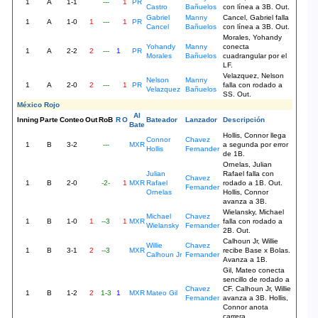
1
A
1-1
---
1
PR
Castro
Bañuelos
con línea a 3B. Out.
Gabriel
Manny
Cancel, Gabriel falla
1
A
1-0
1
---
1
PR
Cancel
Bañuelos
con línea a 3B. Out.
Morales, Yohandy
Yohandy
Manny
conecta
1
A
2-2
2
---
1
PR
Morales
Bañuelos
cuadrangular por el
LF.
Velazquez, Nelson
Nelson
Manny
1
A
2-0
2
---
1
PR
falla con rodado a
Velazquez
Bañuelos
SS. Out.
México Rojo
Al
Inning
Parte
Conteo
Out
RoB
R
O
Bateador
Lanzador
Descripción
Bate
Hollis, Connor llega
Connor
Chavez
1
B
3-2
---
MXR
a segunda por error
Hollis
Fernander
de 1B.
Ornelas, Julian
Julian
Rafael falla con
Chavez
1
B
2-0
-2-
1
MXR
Rafael
rodado a 1B. Out.
Fernander
Ornelas
Hollis, Connor
avanza a 3B.
Wielansky, Michael
Michael
Chavez
1
B
1-0
1
--3
1
MXR
falla con rodado a
Wielansky
Fernander
2B. Out.
Calhoun Jr, Willie
Willie
Chavez
1
B
3-1
2
--3
MXR
recibe Base x Bolas.
Calhoun Jr
Fernander
Avanza a 1B.
Gil, Mateo conecta
sencillo de rodado a
Chavez
CF. Calhoun Jr, Willie
1
B
1-2
2
1-3
1
MXR
Mateo Gil
Fernander
avanza a 3B. Hollis,
Connor anota
carrera.