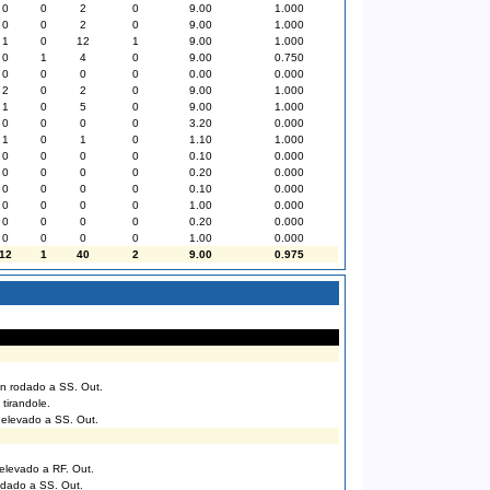
0
0
2
0
9.00
1.000
0
0
2
0
9.00
1.000
1
0
12
1
9.00
1.000
0
1
4
0
9.00
0.750
0
0
0
0
0.00
0.000
2
0
2
0
9.00
1.000
1
0
5
0
9.00
1.000
0
0
0
0
3.20
0.000
1
0
1
0
1.10
1.000
0
0
0
0
0.10
0.000
0
0
0
0
0.20
0.000
0
0
0
0
0.10
0.000
0
0
0
0
1.00
0.000
0
0
0
0
0.20
0.000
0
0
0
0
1.00
0.000
12
1
40
2
9.00
0.975
on rodado a SS. Out.
tirandole.
 elevado a SS. Out.
elevado a RF. Out.
rodado a SS. Out.