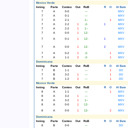
Mexico Verde
Inning
Parte
Conteo
Out
RoB
R
O
Al Bate
7
A
0-0
---
MXV
7
A
0-1
---
MXV
7
A
2-1
1--
1
MXV
7
A
2-2
1
-2-
1
MXV
7
A
2-2
1
1--
MXV
7
A
0-0
1
12-
MXV
7
A
0-1
1
12-
1
MXV
7
A
0-0
1
12-
2
MXV
7
A
0-2
1
-2-
1
MXV
7
A
1-1
2
-2-
1
MXV
Dominicana
Inning
Parte
Conteo
Out
RoB
R
O
Al Bate
7
B
1-1
---
1
DO
7
B
3-2
1
---
1
DO
7
B
1-2
2
---
1
DO
Mexico Verde
Inning
Parte
Conteo
Out
RoB
R
O
Al Bate
8
A
1-1
---
1
MXV
8
A
3-2
1
---
MXV
8
A
3-2
1
1--
MXV
8
A
0-0
1
12-
MXV
8
A
0-0
1
12-
2
MXV
Dominicana
Inning
Parte
Conteo
Out
RoB
R
O
Al Bate
8
B
0-0
---
DO