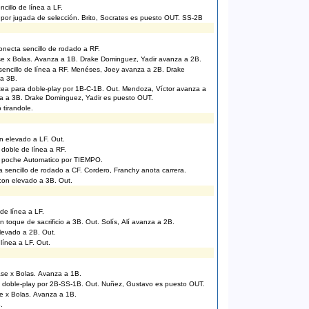
ncillo de línea a LF.
por jugada de selección. Brito, Socrates es puesto OUT. SS-2B
necta sencillo de rodado a RF.
e x Bolas. Avanza a 1B. Drake Dominguez, Yadir avanza a 2B.
sencillo de línea a RF. Menéses, Joey avanza a 2B. Drake
a 3B.
tea para doble-play por 1B-C-1B. Out. Mendoza, Víctor avanza a
a a 3B. Drake Dominguez, Yadir es puesto OUT.
 tirandole.
on elevado a LF. Out.
doble de línea a RF.
be poche Automatico por TIEMPO.
sencillo de rodado a CF. Cordero, Franchy anota carrera.
 con elevado a 3B. Out.
 de línea a LF.
n toque de sacrificio a 3B. Out. Solís, Alí avanza a 2B.
elevado a 2B. Out.
línea a LF. Out.
se x Bolas. Avanza a 1B.
a doble-play por 2B-SS-1B. Out. Nuñez, Gustavo es puesto OUT.
se x Bolas. Avanza a 1B.
.