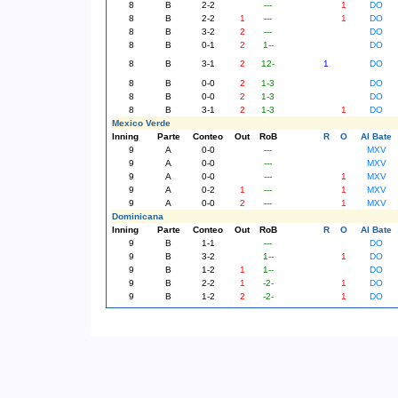
8
B
2-2
---
1
DO
8
B
2-2
1
---
1
DO
8
B
3-2
2
---
DO
8
B
0-1
2
1--
DO
8
B
3-1
2
12-
1
DO
8
B
0-0
2
1-3
DO
8
B
0-0
2
1-3
DO
8
B
3-1
2
1-3
1
DO
Mexico Verde
Inning
Parte
Conteo
Out
RoB
R
O
Al Bate
9
A
0-0
---
MXV
9
A
0-0
---
MXV
9
A
0-0
---
1
MXV
9
A
0-2
1
---
1
MXV
9
A
0-0
2
---
1
MXV
Dominicana
Inning
Parte
Conteo
Out
RoB
R
O
Al Bate
9
B
1-1
---
DO
9
B
3-2
1--
1
DO
9
B
1-2
1
1--
DO
9
B
2-2
1
-2-
1
DO
9
B
1-2
2
-2-
1
DO