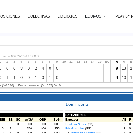
POSICIONES
COLECTIVAS
LIDERATOS
EQUIPOS
PLAY BY 
Jalisco 06/02/2026 16:00:00
1
2
3
4
5
6
7
8
9
10
11
12
13
14
15
EX
R
H
E
0
0
0
3
0
2
4
0
0
9
13
1
0
1
1
0
0
1
0
1
0
4
10
1
 (1-0,0.00) L: Kenny Hernandez (0-1,6.75) SV: 0
Dominicana
BATEADORES
RBI
BB
SO
AVGA
OBP
SLG
Bateador
AB
R
0
0
0
.000
.000
.000
Gustavo Nuñez
(2B)
2
0
0
1
1
.250
.400
.250
Erik Gonzalez
(SS)
3
0
0
1
0
.000
.200
.000
*
Jonathan Guzman
(SS)
1
0