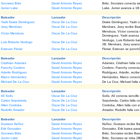
Socrates Brito
David Antonio Reyes
Brito, Socrates conecta se
Junior Lake
David Antonio Reyes
Lake, Junior avanza a 1B 
Bateador
Lanzador
Descripción
Yadir Drake Dominguez
Oscar De La Cruz
Drake Dominguez, Yadir co
Joey Menéses
Oscar De La Cruz
Menéses, Joey recibe Bas
Mendoza, Víctor conecta 
Víctor Mendoza
Oscar De La Cruz
Dominguez, Yadir avanza 
Verdugo, Luis Roberto ba
Luis Roberto Verdugo
Oscar De La Cruz
2B. Menéses, Joey avanz
Estevan Florial
Oscar De La Cruz
Florial, Estevan se ponchó
Bateador
Lanzador
Descripción
Cristhian Adames
David Antonio Reyes
Adames, Cristhian falla c
Franchy Cordero
David Antonio Reyes
Cordero, Franchy conecta 
Aderlin Rodríguez
David Antonio Reyes
Rodríguez, Aderlin, reci
Marco Hernández
David Antonio Reyes
Hernández, Marco conecta 
Michael De La Cruz
David Antonio Reyes
De La Cruz, Michael falla
Bateador
Lanzador
Descripción
Alí Solís
Oscar De La Cruz
Solís, Alí conecta sencillo
Carlos Sepulveda
Oscar De La Cruz
Sepulveda, Carlos falla co
Allen Cordoba
Oscar De La Cruz
Cordoba, Allen falla con 
Rodolfo Amador
Oscar De La Cruz
Amador, Rodolfo falla con 
Bateador
Lanzador
Descripción
Gustavo Nuñez
David Antonio Reyes
Nuñez, Gustavo recibe Ba
Erik Gonzalez
David Antonio Reyes
Gonzalez, Erik batea par
Socrates Brito
David Antonio Reyes
Brito, Socrates recibe Ba
Junior Lake
David Antonio Reyes
Brito, Socrates se roba 2B