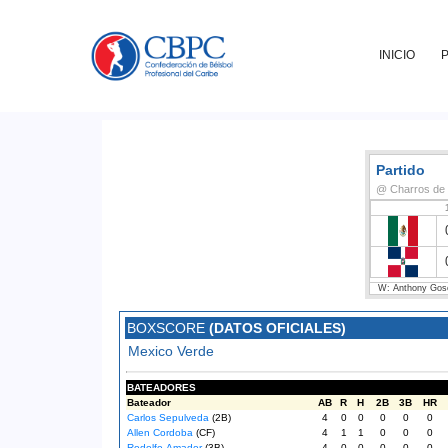
INICIO
Partido
@ Charros de 
W: Anthony Gose
BOXSCORE
(DATOS OFICIALES)
Mexico Verde
BATEADORES
Bateador
AB
R
H
2B
3B
HR
Carlos Sepulveda
(2B)
4
0
0
0
0
0
Allen Cordoba
(CF)
4
1
1
0
0
0
Rodolfo Amador
(3B)
4
0
0
0
0
0