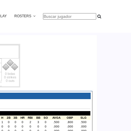
PLAY
ROSTERS
0 bolas
0 strikes
0 outs
H
2B
3B
HR
RBI
BB
SO
AVGA
OBP
SLG
1
0
0
0
2
3
0
.500
.800
.500
0
0
0
0
0
0
0
.000
.000
.000
0
0
0
0
0
0
0
.000
.000
.000