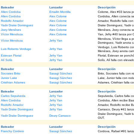
Bateador
Lanzador
Descripción
Allen Cordoba
Emailin Montilla
Colome, Alex #33 lanza 
Allen Cordoba
Alex Colome
Cordoba, Allen conecta sen
Rodolfo Amador
Alex Colome
Amador, Rodolfo falla con
Yadir Drake Dominguez
Alex Colome
Drake Dominguez, Yadir co
Joey Menéses
Alex Colome
Menéses, Joey conecta se
Víctor Mendoza
Alex Colome
Yan, Jefry #40 lanz
Mendoza, Víctor llega a p
Víctor Mendoza
Jefry Yan
Dominguez, Yadir anota ca
Verdugo, Luis Roberto co
Luis Roberto Verdugo
Jefry Yan
Menéses, Joey anota carr
Estevan Florial
Jefry Yan
Florial, Estevan se ponchó
Alí Solís
Jefry Yan
Solís, Alí falla con elevad
Bateador
Lanzador
Descripción
Socrates Brito
Sasagi Sánchez
Brito, Socrates falla con 
Junior Lake
Sasagi Sánchez
Lake, Junior falla con ro
Cristhian Adames
Sasagi Sánchez
Adames, Cristhian falla c
Bateador
Lanzador
Descripción
Carlos Sepulveda
Jefry Yan
Sepulveda, Carlos falla c
Allen Cordoba
Jefry Yan
Cordoba, Allen recibe Ba
Rodolfo Amador
Jefry Yan
Amador, Rodolfo recibe B
Yadir Drake Dominguez
Jefry Yan
Carrasco, Deury
Drake Dominguez, Yadir b
Yadir Drake Dominguez
Deury Carrasco
OUT.
Bateador
Lanzador
Descripción
Franchy Cordero
Sasagi Sánchez
Cordova, Rafael #91 lan