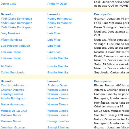
Lake, Junior conecta senc
Junior Lake
Anthony Gose
es puesto OUT en HOME 
Bateador
Lanzador
Descripción
Yadir Drake Dominguez
Kenny Hernandez
Guzman, Jonathan #9 en
Yadir Drake Dominguez
Kenny Hernandez
Frías, Luis #39 la
Yadir Drake Dominguez
Luis Frías
Drake Dominguez, Yadir co
Menéses, Joey avanza a 1
Joey Menéses
Luis Frías
OUT.
Víctor Mendoza
Luis Frías
Mendoza, Víctor conecta 
Verdugo, Luis Roberto con
Luis Roberto Verdugo
Luis Frías
Menéses, Joey anota carr
Estevan Florial
Luis Frías
Montilla, Email
Florial, Estevan conecta 
Estevan Florial
Emailin Montilla
Mendoza, Víctor avanza a
Solís, Alí falla con eleva
Alí Solís
Emailin Montilla
Mendoza, Víctor anota car
Carlos Sepulveda
Emailin Montilla
Sepulveda, Carlos falla c
Bateador
Lanzador
Descripción
Cristhian Adames
Anthony Gose
Elenes, Norman #90 lanz
Cristhian Adames
Norman Elenes
Adames, Cristhian recibe
Franchy Cordero
Norman Elenes
Cordero, Franchy se ponch
Aderlin Rodríguez
Norman Elenes
Rodrígue
Hernández, Marco falla con rodado
Marco Hernández
Norman Elenes
Cristhian avanza a 3B.
Michael De La Cruz
Norman Elenes
De La Cruz, Michael reci
Gustavo Nuñez
Norman Elenes
Sánchez, Sasagi #79 lan
Nuñez, Gustavo recibe Ba
Gustavo Nuñez
Sasagi Sánchez
Rodríguez
Jonathan Guzman
Sasagi Sánchez
Guzman, Jonathan falla c