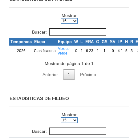
Mostrar
Buscar:
Temporada
Etapa
Equipo
W
L
ERA
G
GS
SV
IP
H
R
Mexico
2026
Clasificatoria
0
1
6.23
1
1
0
4.1
5
3
Verde
Mostrando página 1 de 1
Anterior
1
Próximo
ESTADISTICAS DE FILDEO
Mostrar
Buscar: