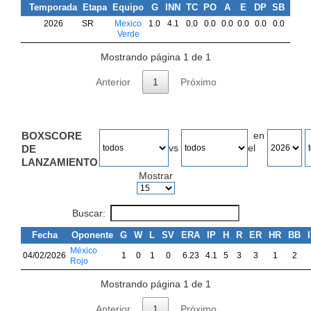
Temporada
Etapa
Equipo
G
INN
TC
PO
A
E
DP
SB
CS
2026
SR
Mexico
1.0
4.1
0.0
0.0
0.0
0.0
0.0
0.0
0.0
Verde
Mostrando página 1 de 1
Anterior
1
Próximo
BOXSCORE
en
vs
el
DE
LANZAMIENTO
Mostrar
Buscar:
Fecha
Oponente
G
W
L
SV
ERA
IP
H
R
ER
HR
BB
México
04/02/2026
1
0
1
0
6.23
4.1
5
3
3
1
2
Rojo
Mostrando página 1 de 1
Anterior
1
Próximo