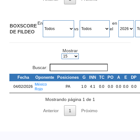
En
en
BOXSCORE
vs
el
DE FILDEO
Mostrar
Buscar:
Fecha
Oponente
Posiciones
G
INN
TC
PO
A
E
DP
México
04/02/2026
PA
1.0
4.1
0.0
0.0
0.0
0.0
0.0
Rojo
Mostrando página 1 de 1
Anterior
1
Próximo