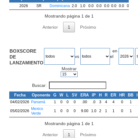
2026
SR
Dominicana
2.0
1.0
0.0
0.0
0.0
0.0
0.0
0.0
0
Mostrando página 1 de 1
Anterior
1
Próximo
BOXSCORE
en
vs
el
DE
LANZAMIENTO
Mostrar
Buscar:
Fecha
Oponente
G
W
L
SV
ERA
IP
H
R
ER
HR
BB
04/02/2026
Panamá
1
0
0
0
.00
.0
3
4
4
0
1
Mexico
05/02/2026
1
0
0
0
9.00
1.0
2
1
1
0
1
Verde
Mostrando página 1 de 1
Anterior
1
Próximo