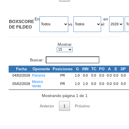
En
en
BOXSCORE
vs
el
DE FILDEO
Mostrar
Buscar:
Fecha
Oponente
Posiciones
G
INN
TC
PO
A
E
DP
04/02/2026
Panamá
PR
1.0
0.0
0.0
0.0
0.0
0.0
0.0
Mexico
05/02/2026
PR
1.0
1.0
0.0
0.0
0.0
0.0
0.0
Verde
Mostrando página 1 de 1
Anterior
1
Próximo