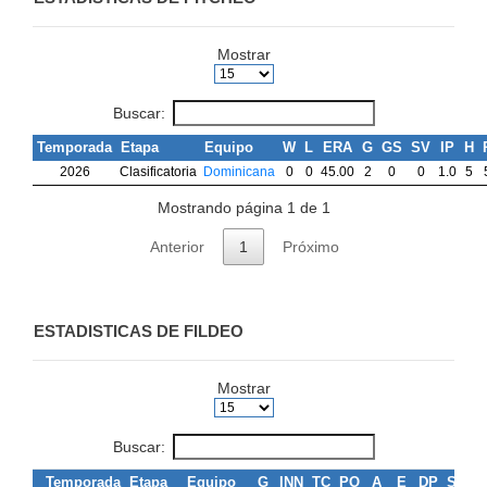
Mostrar
Buscar:
Temporada
Etapa
Equipo
W
L
ERA
G
GS
SV
IP
H
2026
Clasificatoria
Dominicana
0
0
45.00
2
0
0
1.0
5
Mostrando página 1 de 1
Anterior
1
Próximo
ESTADISTICAS DE FILDEO
Mostrar
Buscar:
Temporada
Etapa
Equipo
G
INN
TC
PO
A
E
DP
SB
C