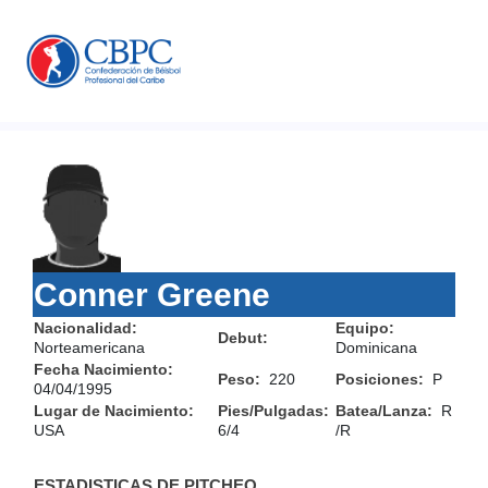
Conner Greene
Nacionalidad:
Equipo:
Debut:
Norteamericana
Dominicana
Fecha Nacimiento:
Peso:
220
Posiciones:
P
04/04/1995
Lugar de Nacimiento:
Pies/Pulgadas:
Batea/Lanza:
R
USA
6/4
/R
ESTADISTICAS DE PITCHEO