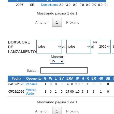
2026
SR
Dominicana
2.0
3.0
0.0
0.0
0.0
0.0
0.0
0.0
0
Mostrando página 1 de 1
Anterior
1
Próximo
BOXSCORE
en
vs
el
DE
LANZAMIENTO
Mostrar
Buscar:
Fecha
Oponente
G
W
L
SV
ERA
IP
H
R
ER
HR
BB
04/02/2026
Panamá
1
0
0
0
4.50
2.0
1
1
1
1
0
Mexico
05/02/2026
1
0
1
0
27.00
1.0
3
3
3
1
0
Verde
Mostrando página 1 de 1
Anterior
1
Próximo