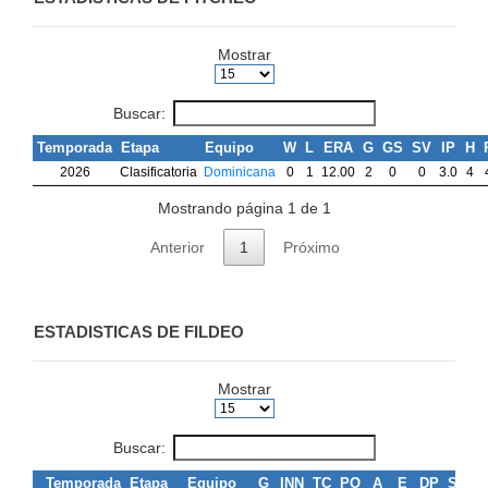
Mostrar
Buscar:
Temporada
Etapa
Equipo
W
L
ERA
G
GS
SV
IP
H
2026
Clasificatoria
Dominicana
0
1
12.00
2
0
0
3.0
4
Mostrando página 1 de 1
Anterior
1
Próximo
ESTADISTICAS DE FILDEO
Mostrar
Buscar:
Temporada
Etapa
Equipo
G
INN
TC
PO
A
E
DP
SB
C