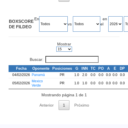
En
en
BOXSCORE
vs
el
DE FILDEO
Mostrar
Buscar:
Fecha
Oponente
Posiciones
G
INN
TC
PO
A
E
DP
04/02/2026
Panamá
PR
1.0
2.0
0.0
0.0
0.0
0.0
0.0
Mexico
05/02/2026
PR
1.0
1.0
0.0
0.0
0.0
0.0
0.0
Verde
Mostrando página 1 de 1
Anterior
1
Próximo