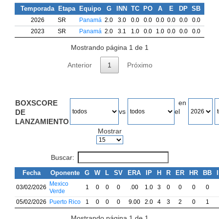
Temporada
Etapa
Equipo
G
INN
TC
PO
A
E
DP
SB
CS
2026
SR
Panamá
2.0
3.0
0.0
0.0
0.0
0.0
0.0
0.0
0.0
2023
SR
Panamá
2.0
3.1
1.0
0.0
1.0
0.0
0.0
0.0
0.0
Mostrando página 1 de 1
Anterior
1
Próximo
BOXSCORE
en
vs
el
DE
LANZAMIENTO
Mostrar
Buscar:
Fecha
Oponente
G
W
L
SV
ERA
IP
H
R
ER
HR
BB
Mexico
03/02/2026
1
0
0
0
.00
1.0
3
0
0
0
0
Verde
05/02/2026
Puerto Rico
1
0
0
0
9.00
2.0
4
3
2
0
1
Mostrando página 1 de 1