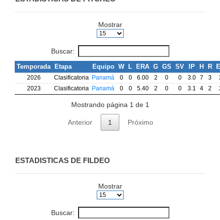
Mostrar
Buscar:
Temporada
Etapa
Equipo
W
L
ERA
G
GS
SV
IP
H
R
2026
Clasificatoria
Panamá
0
0
6.00
2
0
0
3.0
7
3
2023
Clasificatoria
Panamá
0
0
5.40
2
0
0
3.1
4
2
Mostrando página 1 de 1
Anterior
1
Próximo
ESTADISTICAS DE FILDEO
Mostrar
Buscar: