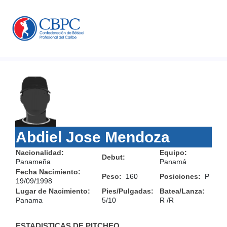
Abdiel Jose Mendoza
Nacionalidad:
Equipo:
Debut:
Panameña
Panamá
Fecha Nacimiento:
Peso:
160
Posiciones:
P
19/09/1998
Lugar de Nacimiento:
Pies/Pulgadas:
Batea/Lanza:
Panama
5/10
R /R
ESTADISTICAS DE PITCHEO