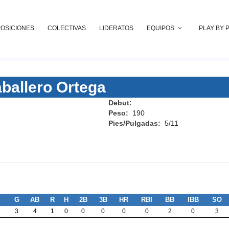
POSICIONES
COLECTIVAS
LIDERATOS
EQUIPOS
PLAY BY 
ballero Ortega
Debut:
Peso:
190
Pies/Pulgadas:
5/11
G
AB
R
H
2B
3B
HR
RBI
BB
IBB
SO
3
4
1
0
0
0
0
0
2
0
3