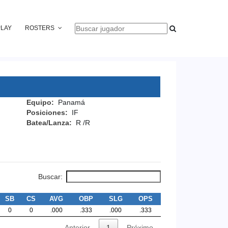
PLAY
ROSTERS
Equipo:
Panamá
Posiciones:
IF
Batea/Lanza:
R /R
Buscar:
SB
CS
AVG
OBP
SLG
OPS
0
0
.000
.333
.000
.333
Anterior
1
Próximo