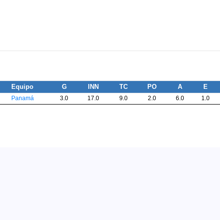
Equipo
G
INN
TC
PO
A
E
Panamá
3.0
17.0
9.0
2.0
6.0
1.0