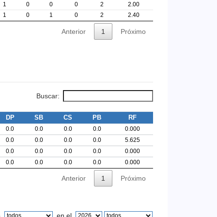
1
0
0
0
2
2.00
1
0
1
0
2
2.40
Anterior
1
Próximo
Buscar:
DP
SB
CS
PB
RF
0.0
0.0
0.0
0.0
0.000
0.0
0.0
0.0
0.0
5.625
0.0
0.0
0.0
0.0
0.000
0.0
0.0
0.0
0.0
0.000
Anterior
1
Próximo
s
en el