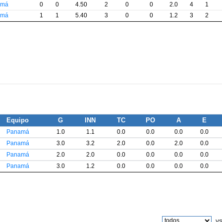
amá
0
0
4.50
2
0
0
2.0
4
1
amá
1
1
5.40
3
0
0
1.2
3
2
Equipo
G
INN
TC
PO
A
E
Panamá
1.0
1.1
0.0
0.0
0.0
0.0
Panamá
3.0
3.2
2.0
0.0
2.0
0.0
Panamá
2.0
2.0
0.0
0.0
0.0
0.0
Panamá
3.0
1.2
0.0
0.0
0.0
0.0
v