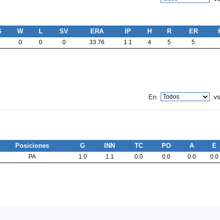
G
W
L
SV
ERA
IP
H
R
ER
1
0
0
0
33.76
1.1
4
5
5
En
v
Posiciones
G
INN
TC
PO
A
E
PA
1.0
1.1
0.0
0.0
0.0
0.0