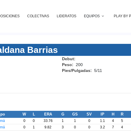
POSICIONES
COLECTIVAS
LIDERATOS
EQUIPOS
PLAY BY 
aldana Barrias
Debut:
Peso:
200
Pies/Pulgadas:
5/11
ipo
W
L
ERA
G
GS
SV
IP
H
R
amá
0
0
33.76
1
1
0
1.1
4
5
amá
0
1
9.82
3
0
0
3.2
7
4