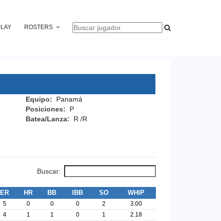
PLAY
ROSTERS
Equipo:
Panamá
Posiciones:
P
Batea/Lanza:
R /R
Buscar:
ER
HR
BB
IBB
SO
WHIP
5
0
0
0
2
3.00
4
1
1
0
1
2.18