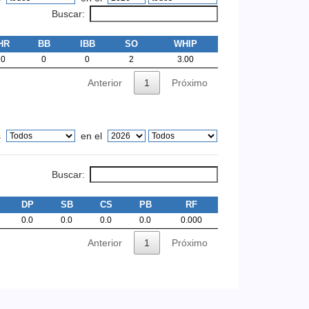
Buscar:
HR
BB
IBB
SO
WHIP
0
0
0
2
3.00
Anterior
1
Próximo
s
en el
Buscar:
DP
SB
CS
PB
RF
0.0
0.0
0.0
0.0
0.000
Anterior
1
Próximo