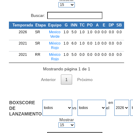
Buscar:
Temporada
Etapa
Equipo
G
INN
TC
PO
A
E
DP
SB
CS
2026
SR
Mexico
1.0
5.0
1.0
1.0
0.0
0.0
0.0
0.0
0.0
Verde
2021
SR
México
1.0
6.0
1.0
0.0
1.0
0.0
0.0
0.0
0.0
Rojo
2021
RR
México
1.0
5.0
0.0
0.0
0.0
0.0
0.0
0.0
0.0
Rojo
Mostrando página 1 de 1
Anterior
1
Próximo
BOXSCORE
en
vs
el
DE
LANZAMIENTO
Mostrar