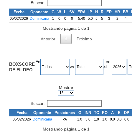
Buscar:
Fecha
Oponente
G
W
L
SV
ERA
IP
H
R
ER
HR
BB
05/02/2026
Dominicana
1
0
0
0
5.40
5.0
5
5
3
2
4
Mostrando página 1 de 1
Anterior
1
Próximo
En
en
BOXSCORE
vs
el
DE FILDEO
Mostrar
Buscar:
Fecha
Oponente
Posiciones
G
INN
TC
PO
A
E
DP
05/02/2026
Dominicana
PA
1.0
5.0
1.0
1.0
0.0
0.0
0.0
Mostrando página 1 de 1