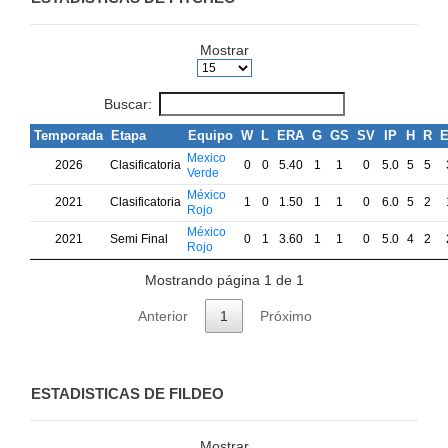
Mostrar
Buscar:
Temporada
Etapa
Equipo
W
L
ERA
G
GS
SV
IP
H
R
Mexico
2026
Clasificatoria
0
0
5.40
1
1
0
5.0
5
5
Verde
México
2021
Clasificatoria
1
0
1.50
1
1
0
6.0
5
2
Rojo
México
2021
Semi Final
0
1
3.60
1
1
0
5.0
4
2
Rojo
Mostrando página 1 de 1
Anterior
1
Próximo
ESTADISTICAS DE FILDEO
Mostrar